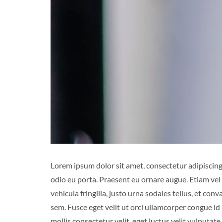
Lorem ipsum dolor sit amet, consectetur adipiscing 
odio eu porta. Praesent eu ornare augue. Etiam vel 
vehicula fringilla, justo urna sodales tellus, et con
sem. Fusce eget velit ut orci ullamcorper congue i
mollis consectetur velit, eget luctus velit vulputate 