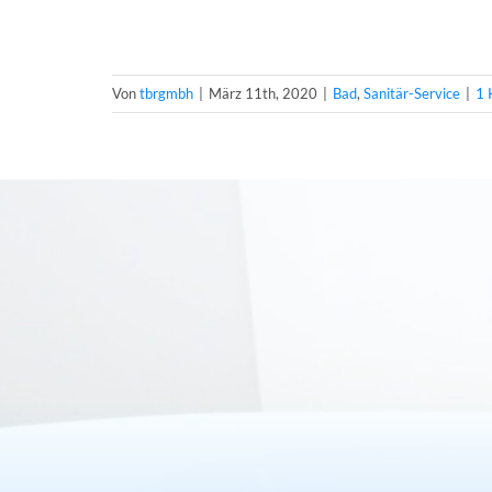
Von
tbrgmbh
|
März 11th, 2020
|
Bad
,
Sanitär-Service
|
1 