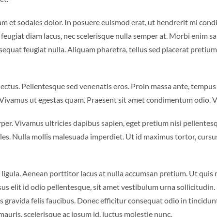
m et sodales dolor. In posuere euismod erat, ut hendrerit mi con
e feugiat diam lacus, nec scelerisque nulla semper at. Morbi enim s
quat feugiat nulla. Aliquam pharetra, tellus sed placerat pretium,
 lectus. Pellentesque sed venenatis eros. Proin massa ante, tempus
. Vivamus ut egestas quam. Praesent sit amet condimentum odio. Viv
er. Vivamus ultricies dapibus sapien, eget pretium nisi pellentesqu
les. Nulla mollis malesuada imperdiet. Ut id maximus tortor, cursus
 ligula. Aenean porttitor lacus at nulla accumsan pretium. Ut quis ni
sus elit id odio pellentesque, sit amet vestibulum urna sollicitudin
gravida felis faucibus. Donec efficitur consequat odio in tincidunt
mauris, scelerisque ac ipsum id, luctus molestie nunc.