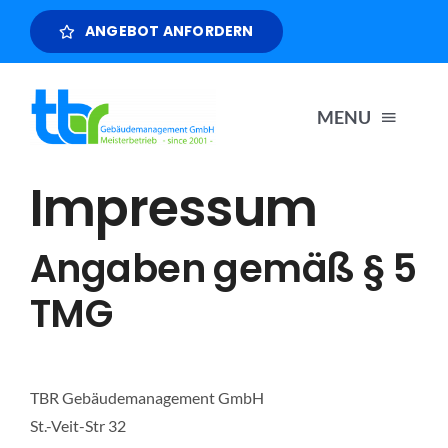
Zum
ANGEBOT ANFORDERN
Inhalt
springen
MENU
Impressum
STARTSEITE
Angaben gemäß § 5
LEISTUNGEN
TMG
REFERENZEN
TBR Gebäudemanagement GmbH
ÜBER UNS
St.-Veit-Str 32